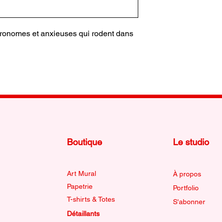
Si vous avez une de
d’une livraison plus 
veuillez nous contact
ronomes et anxieuses qui rodent dans
infos.emmablanchett
notre mieux pour rép
solution adaptée à v
Sachez que vous êtes
douane et taxes éven
à la livraison à l'inte
Boutique
Le studio
Art Mural
À propos
Papetrie
Portfolio
T-shirts & Totes
S'abonner
Détaillants