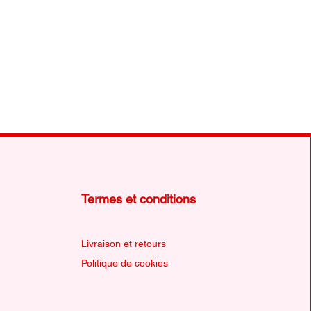
mande urgente et avez besoin
rapide que nos options disponibles,
er à l'adresse
e@gmail.com. Nous ferons de
ondre à vos besoins et trouver une
os besoins.
 responsable des droits de
tuels qui pourraient être appliqués
rnational.
Termes et conditions
Livraison et retours
Politique de cookies