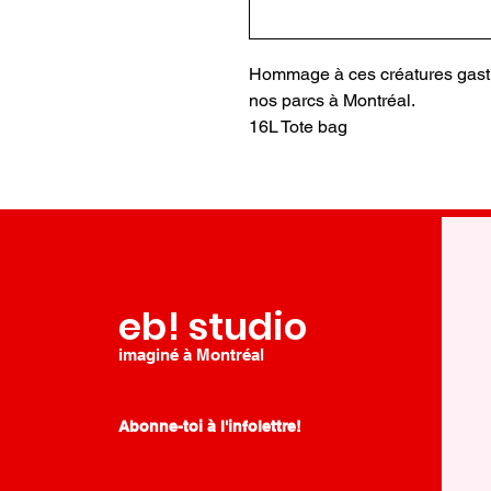
Hommage à ces créatures gast
nos parcs à Montréal.
16L Tote bag
eb! studio
imaginé à Montréal
Abonne-toi à l'infolettre!