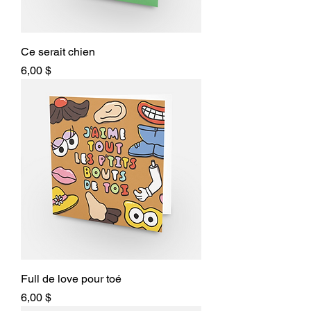
Ce serait chien
Prix
6,00 $
Full de love pour toé
Prix
6,00 $