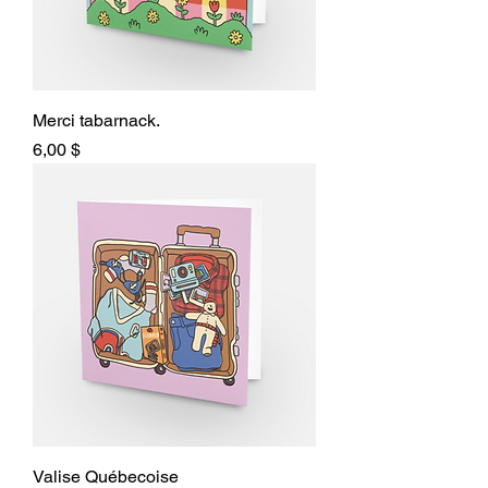
Merci tabarnack.
Prix
6,00 $
Valise Québecoise