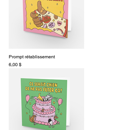
Prompt rétablissement
Prix
6,00 $