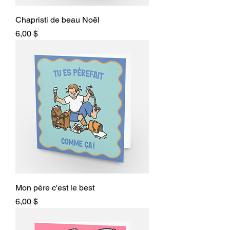
Chapristi de beau Noël
Prix
6,00 $
Mon père c'est le best
Prix
6,00 $