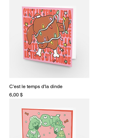
C'est le temps d'la dinde
Prix
6,00 $