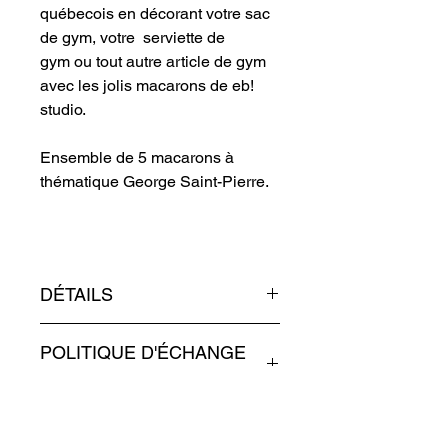
québecois en décorant votre sac
de gym, votre serviette de
gym ou tout autre article de gym
avec les jolis macarons de eb!
studio.
Ensemble de 5 macarons à
thématique George Saint-Pierre.
DÉTAILS
Format : Diamètre 3 cm
POLITIQUE D'ÉCHANGE
Impression : Jet d'encre
Finit : Lustré et imperméable
ET DE REMBOURSEMENT
Matériel : Métal brossé et plastique
Les macarons ne sont pas
INFO LIVRAISON
remboursables, sauf si ils arrivent