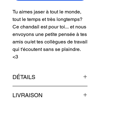
Tu aimes jaser à tout le monde,
tout le temps et très longtemps?
Ce chandail est pour toi... et nous
envoyons une petite pensée à tes
amis ou/et tes collègues de travail
qui t'écoutent sans se plaindre.
<3
DÉTAILS
100% conçu avec du coton.
LIVRAISON
Sérigraphie
**Les couleurs peuvent varier
Toutes les commandes sont
légèrement en vrai**
POLITIQUE D’ÉCHANGE
généralement traitées dans un délai
Chandail fabriqué en République
de 1 à 3 jours ouvrables à partir de la
ET DE REMBOURSEMENT
Dominicaine | Imprimé à Montréal
finalisation de la commande et de
Notre politique d'échange est de 7
l'acceptation du paiement. Une fois
jours ouvrables. Veuillez-nous