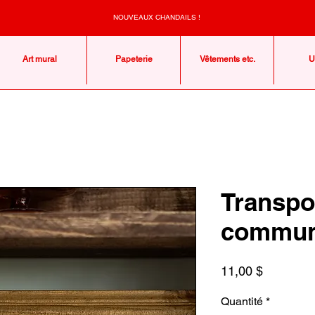
NOUVEAUX CHANDAILS !
Art mural
Papeterie
Vêtements etc.
U
Transpo
commu
Prix
11,00 $
Quantité
*