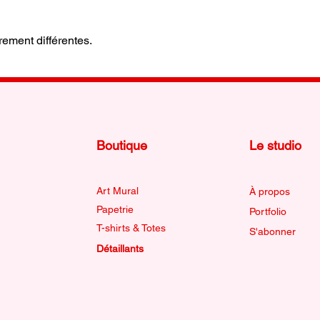
rement différentes.
Boutique
Le studio
Art Mural
À propos
Papetrie
Portfolio
T-shirts & Totes
S'abonner
Détaillants