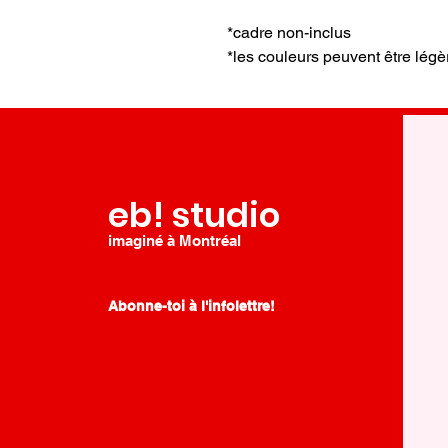
*cadre non-inclus
*les couleurs peuvent être légè
eb! studio
imaginé à Montréal
Abonne-toi à l'infolettre!