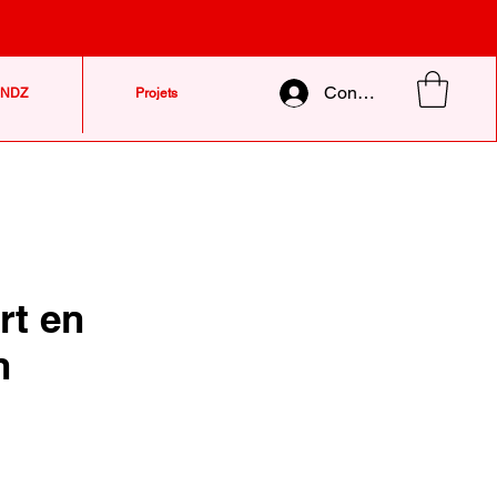
Connexion
NDZ
Projets
rt en
n